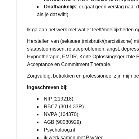
Onafhankelijk:
er gaat geen verslag naar d
als je dat wilt!)
Ik ga aan het werk met wat er leeft/moeilijkheden o
Herstellen van (seksueel)misbruik/(narcistische) m
slaapstoornissen, relatieproblemen, angst, depress
Hypnotherapie, EMDR, Korte Oplossingsgerichte P
Acceptance en Commitment Therapie.
Zorgvuldig, betrokken en professioneel zijn mijn b
Ingeschreven bij:
NIP (219218)
RBCZ (3014 33R)
NVPA (104370)
AGB (90030929)
Psycholoog.nl
ik werk samen met PsyNed